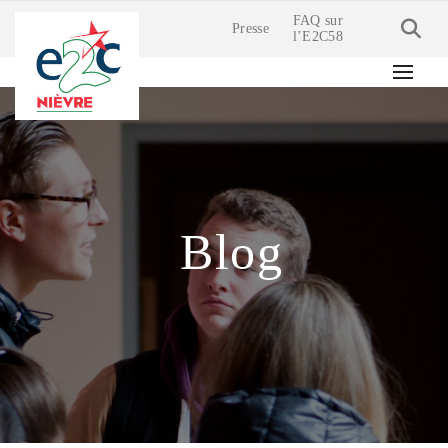
FAQ sur
Presse
l’E2C58
Blog