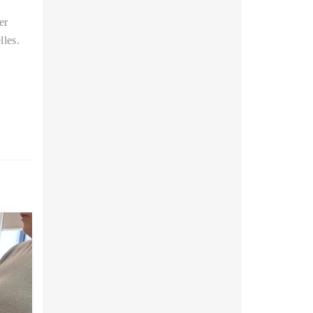
er
les.