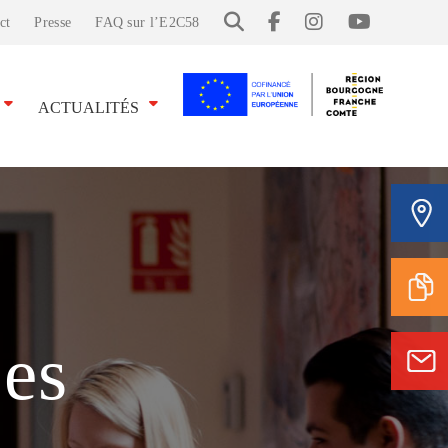
ct
Presse
FAQ sur l’E2C58
ACTUALITÉS
ses