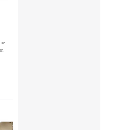
une
un