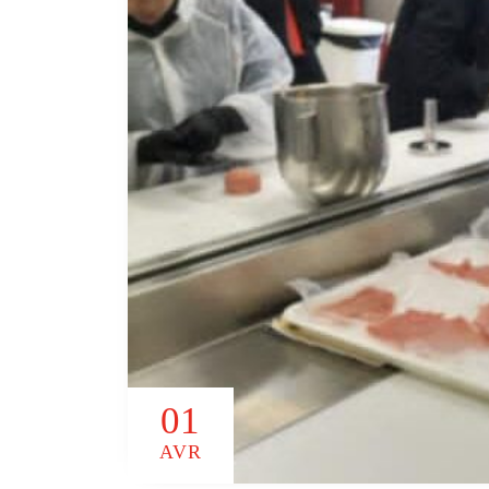
01
AVR