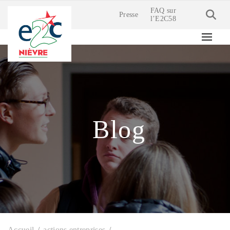
FAQ sur
Presse
l’E2C58
Blog
Accueil
actions entreprises