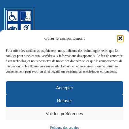
Gérer le consentement
Pour offrir les meilleures expériences, nous utilisons des technologies telles que les
© E2C Nièvre
cookies pour stocker et/ou accéder aux informations des appareils. Le fait de consentir
à ces technologies nous permettra de traiter des données telles que le comportement de
navigation ou les ID uniques sur ce site. Le fait de ne pas consentir ou de retirer son
Politique de confidentialité
consentement peut avoir un effet négatif sur certaines caractéristiques et fonctions.
[wt_cli_manage_consent]
Accepter
Mentions légales
Refuser
Agence SEO
Voir les préférences
: IMPAAKT
Politique des cookies